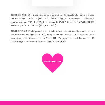
INGREDIENTES : 50% puré de coco sin azúcar (extracto de coco y agua
(INDONESIA)), 16,7% agua de coco, agua, sacarosa, dextrosa,
maltodextrina (MD-18), LECHE 1% (polvo de LECHE desnatada 1% (ESPAÑA)),
fructosa, estabilizantes (E471, E410, E412).
INGRÉDIENTS : 50% de purée de noix de coco non sucrée (extrait de noix
de coco et eau(INDONÉSIE)), 16,7% eau de coco, eau, saccharose,
dextrose, maltodextrine (MD-18),LAIT 1%(poudre deLAITécrémé 1%
(ESPAGNE)), fructose, stabilisants (E471, E410, E412).